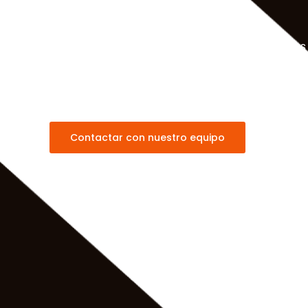
ELK Stack para prácticas modernas de DevOps
Explora los beneficios de utilizar ELK Stack en tu
DevOps y gestión de contenedores.
Contactar con nuestro equipo