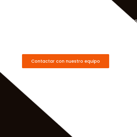
OpenShift para prácticas modernas de DevOp
Explora los beneficios de utilizar OpenShift en tu
DevOps y gestión de contenedores.
Contactar con nuestro equipo