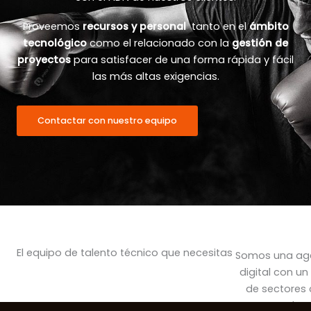
Proveemos
recursos y personal
tanto en el
ámbito
tecnológico
como el relacionado con la
gestión de
proyectos
para satisfacer de una forma rápida y fácil
las más altas exigencias.
Contactar con nuestro equipo
El equipo de talento técnico que necesitas
Somos una age
digital con un
de sectores
talen