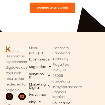
Agenda una reunión
Menú
Contacto
principal
Barcelona
Diseñamos
Tech City.
Ecommerce
experiencias
Plaça Pau
Seguridad
digitales que
Vila 1, 3A.
impulsan
Servicios
08039
IT
resultados
Barcelona
Marketing
reales en tu
info@keliam.com
Digital
negocio.
Páginas
I
W
L
Proyectos
legales
n
h
i
s
a
n
Blog
Política de