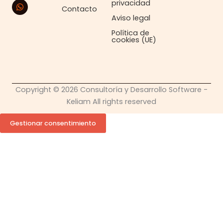
t
t
k
privacidad
a
s
e
Contacto
g
a
d
Aviso legal
r
p
i
a
p
n
Política de
cookies (UE)
m
Copyright © 2026 Consultoría y Desarrollo Software -
Keliam All rights reserved
Gestionar consentimiento