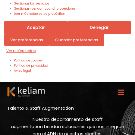
Gestionar los servicios
Gestionar {vendor_count} proveedores
Leer más sobre estos propósitos
Aceptar
Denegar
Ver preferencias
Guardar preferencias
Ver preferencias
Política de cookies
Política de privacidad
Aviso legal
Talento & Staff Augmentation
Nuestro departamento de staff
augmentation brindan soluciones que nos integran
con el ADN de nuestros clientes.