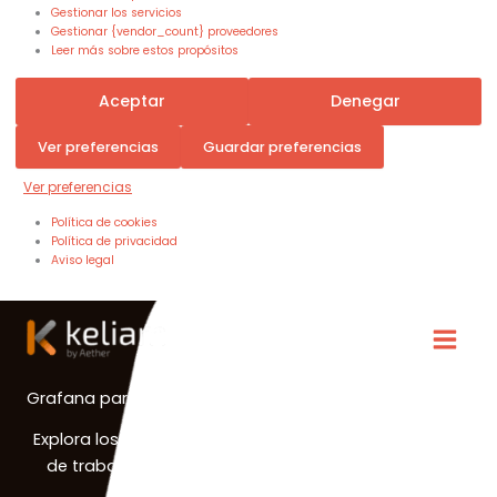
Gestionar los servicios
Gestionar {vendor_count} proveedores
Leer más sobre estos propósitos
Aceptar
Denegar
Ver preferencias
Guardar preferencias
Ver preferencias
Política de cookies
Política de privacidad
Aviso legal
Grafana para prácticas modernas de DevOps
Explora los beneficios de utilizar Grafana en tus flujos
de trabajo de DevOps y gestión de contenedores.