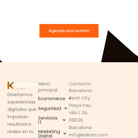
Conoce al equipo detrás de la magia
Comparte tu visión con nuestro equipo y descubre
cómo convertirla en algo que realmente destaque.
Agenda una reunión
Menú
Contacto
principal
Barcelona
Diseñamos
Tech City.
Ecommerce
experiencias
Plaça Pau
Seguridad
digitales que
Vila 1, 3A.
impulsan
Servicios
08039
IT
resultados
Barcelona
Marketing
reales en tu
info@keliam.com
Digital