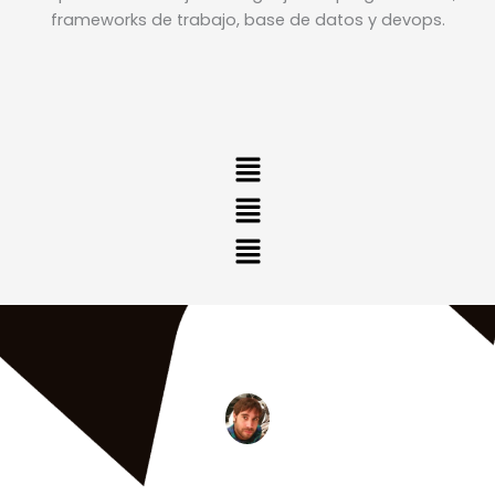
frameworks de trabajo, base de datos y devops.
Main
Menu
Main
Menu
Main
Menu