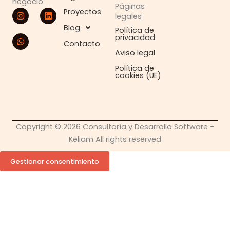
negocio.
Páginas
I
W
L
Proyectos
legales
n
h
i
s
a
n
Blog
Política de
t
t
k
privacidad
a
s
e
Contacto
g
a
d
Aviso legal
r
p
i
a
p
n
Política de
cookies (UE)
m
Copyright © 2026 Consultoría y Desarrollo Software -
Keliam All rights reserved
Gestionar consentimiento