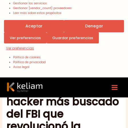
Gestionar los servicios
Gestionar {vendor_count} proveedores
Leer más sobre estos propósitos
Aceptar
Denegar
Ver preferencias
Guardar preferencias
Ver preferencias
Política de cookies
Política de privacidad
Aviso legal
Kevin Mitnick: el
hacker más buscado
del FBI que
revolucionó la