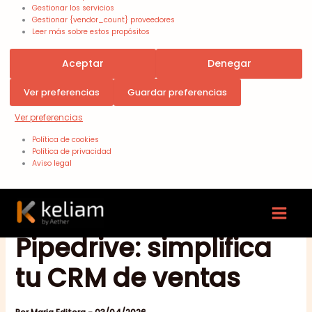
Gestionar los servicios
Gestionar {vendor_count} proveedores
Leer más sobre estos propósitos
Aceptar
Denegar
Ver preferencias
Guardar preferencias
Ver preferencias
Política de cookies
Política de privacidad
Aviso legal
Migrar de HubSpot a
Pipedrive: simplifica
tu CRM de ventas