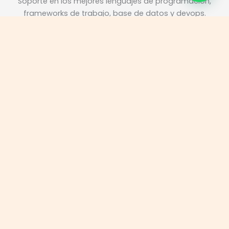
Soporte en los mejores lenguajes de programación,
frameworks de trabajo, base de datos y devops.
Main
Menu
Main
Menu
Main
Menu