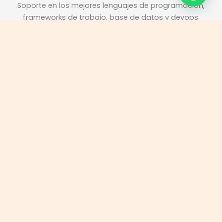
Soporte en los mejores lenguajes de programación,
frameworks de trabajo, base de datos y devops.
Main
Menu
Main
Menu
Main
Menu