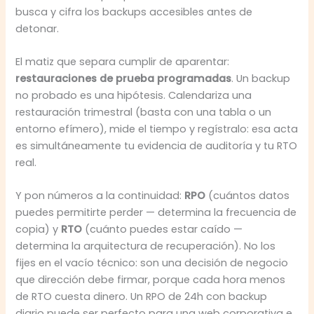
busca y cifra los backups accesibles antes de
detonar.
El matiz que separa cumplir de aparentar:
restauraciones de prueba programadas
. Un backup
no probado es una hipótesis. Calendariza una
restauración trimestral (basta con una tabla o un
entorno efímero), mide el tiempo y regístralo: esa acta
es simultáneamente tu evidencia de auditoría y tu RTO
real.
Y pon números a la continuidad:
RPO
(cuántos datos
puedes permitirte perder — determina la frecuencia de
copia) y
RTO
(cuánto puedes estar caído —
determina la arquitectura de recuperación). No los
fijes en el vacío técnico: son una decisión de negocio
que dirección debe firmar, porque cada hora menos
de RTO cuesta dinero. Un RPO de 24h con backup
diario puede ser perfecto para una web corporativa e