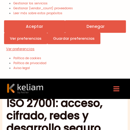
Gestionar los servicios
Gestionar {vendor_count} proveedores
Leer más sobre estos propósitos
Aceptar
Denegar
Ver preferencias
Guardar preferencias
Ver preferencias
Política de cookies
Política de privacidad
Aviso legal
Controles técnicos
ISO 27001: acceso,
cifrado, redes y
desarrollo seguro