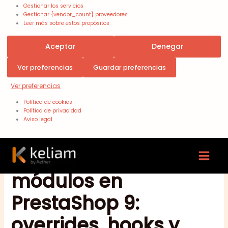
Gestionar los servicios
Gestionar {vendor_count} proveedores
Leer más sobre estos propósitos
Aceptar
Denegar
Ver preferencias
Guardar preferencias
Ver preferencias
Política de cookies
Política de privacidad
Aviso legal
Mantenimiento de
módulos en
PrestaShop 9:
overrides, hooks y