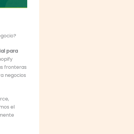
egocio?
ial para
hopify
as fronteras
ra negocios
rce,
amos el
lmente