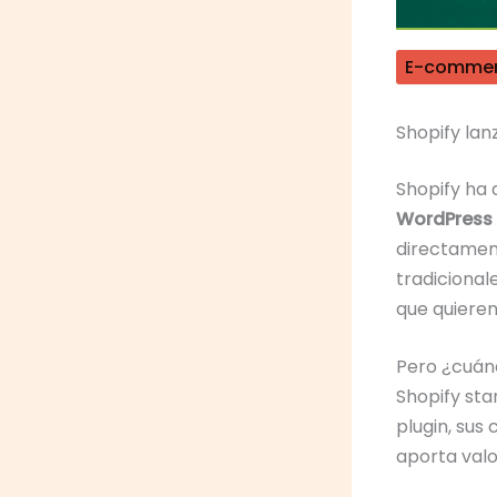
E-comme
Shopify lan
Shopify ha
WordPress
directament
tradicional
que quiere
Pero ¿cuán
Shopify sta
plugin, sus
aporta valo