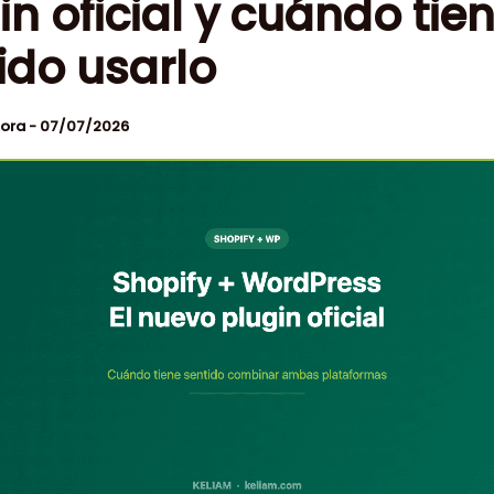
in oficial y cuándo tie
ido usarlo
tora
-
07/07/2026